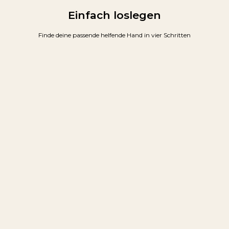
Einfach loslegen
Finde deine passende helfende Hand in vier Schritten
1/
Buche online unter https://www.die-helferei.de
2/
Per Telefon ist dir lieber? Kein Problem, melde dich unter der +49 162
542 0666
3/
Schon bald kannst du auch persönlich in deiner Nähe bei uns buchen (Info
folgt)