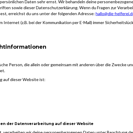
 persönlichen Daten sehr ernst. Wir behandeln deine personenbezogenen
riften sowie dieser Datenschutzerklärung. Wenn du Fragen zur Verarb
st, erreichst du uns unter der folgenden Adresse:
hallo@die-helferei.d
m Internet (z.B. bei der Kommunikation per E-Mail) immer Sicherheitslüc
chtinformationen
istische Person, die allein oder gemeinsam mit anderen über die Zwecke
et.
g auf dieser Website ist:
gen der Datenverarbeitung auf dieser Website
ast, verarbeiten wir deine personenbezogenen Daten unter Beachtung de