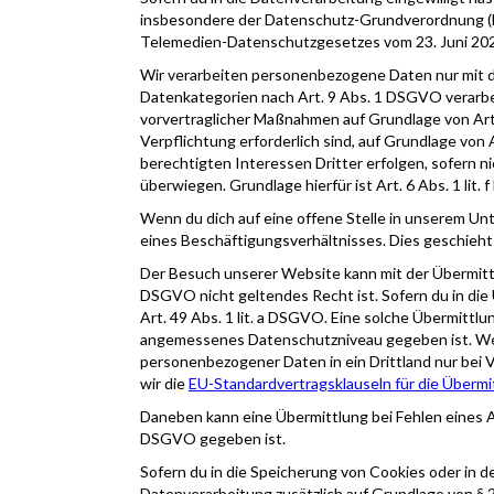
insbesondere der Datenschutz-Grundverordnung (
Telemedien-Datenschutzgesetzes vom 23. Juni 20
Wir verarbeiten personenbezogene Daten nur mit dei
Datenkategorien nach Art. 9 Abs. 1 DSGVO verarbei
vorvertraglicher Maßnahmen auf Grundlage von Art. 
Verpflichtung erforderlich sind, auf Grundlage von
berechtigten Interessen Dritter erfolgen, sofern 
überwiegen. Grundlage hierfür ist Art. 6 Abs. 1 lit.
Wenn du dich auf eine offene Stelle in unserem 
eines Beschäftigungsverhältnisses. Dies geschieht 
Der Besuch unserer Website kann mit der Übermittl
DSGVO nicht geltendes Recht ist. Sofern du in die 
Art. 49 Abs. 1 lit. a DSGVO. Eine solche Übermittlu
angemessenes Datenschutzniveau gegeben ist. Wen
personenbezogener Daten in ein Drittland nur bei 
wir die
EU-Standardvertragsklauseln für die Übermi
Daneben kann eine Übermittlung bei Fehlen eines
DSGVO gegeben ist.
Sofern du in die Speicherung von Cookies oder in den
Datenverarbeitung zusätzlich auf Grundlage von § 25