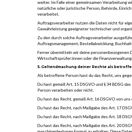
weiter. Im Falle einer gemeinsamen Verarbeitung w
natürliche oder juristische Person, Behörde, Einri
verarbeitet.
Auftragsverarbeiter nutzen die Daten nicht für eig
Gewährleistung geeigneter technischer und organ
Zu den durch solche Auftragsverarbeiter ausgefü
Auftragsmanagement, Bestellabwicklung, Buchhal
Ferner übermitteln wir deine personenbezogenen Da
Wirtschaftsprüfer:innen oder die Finanzverwaltung
5. Geltendmachung deiner Rechte als betroff
Als betroffene Person hast du das Recht, uns gege
Du hast gemäß Art. 15 DSGVO und § 34 BDSG das R
Person verarbeiten oder nicht.
Du hast das Recht, gemäß Art. 16 DSGVO von uns d
Du hast das Recht, nach Maßgabe des Art. 17 DSG
Du hast das Recht, nach Maßgabe des Art. 18 DSG
Du hast das Recht, nach Maßgabe des Art. 20 DSGVO
maschinenlesbaren Format zu erhalten. Diese Date