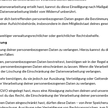
Datenverarbeitung erteilt hast, kannst du diese Einwilligung nach Maßga
 Datenverarbeitung bleibt vom Widerruf unberührt.
g der dich betreffenden personenbezogenen Daten gegen die Bestimmu
iner Aufsichtsbehörde, insbesondere in dem Mitgliedstaat deines gewö
tiger verwaltungsrechtlicher oder gerichtlicher Rechtsbehelfe.
tung
tung deiner personenbezogenen Daten zu verlangen. Hierzu kannst du di
en Fällen:
en, personenbezogenen Daten bestreitest, benötigen wir in der Regel et
ner personenbezogenen Daten einschränken zu lassen. Wenn die Verarb
t der Löschung die Einschränkung der Datenverarbeitung verlangen.
hr benötigen, du sie jedoch zur Ausübung, Verteidigung oder Gelten
der Verarbeitung deiner personenbezogenen Daten zu verlangen.
DSGVO eingelegt hast, muss eine Abwägung zwischen deinen und unser
ast du das Recht, die Einschränkung der Verarbeitung deiner personen
 Daten eingeschränkt hast, dürfen diese Daten – von ihrer Speicherun
ndmachung, Ausübung oder Verteidigung von Rechtsansprüchen, zum Sc