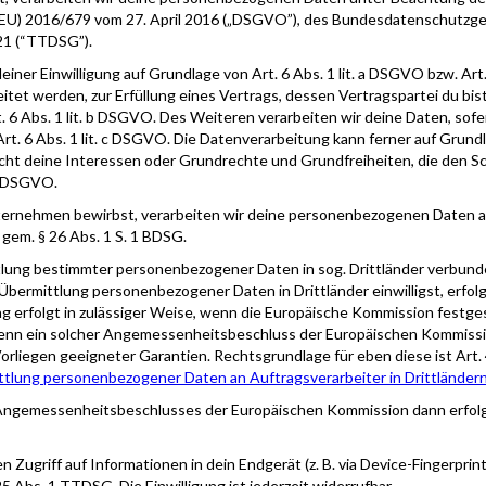
EU) 2016/679 vom 27. April 2016 („DSGVO”), des Bundesdatenschutzge
21 (“TTDSG”).
ner Einwilligung auf Grundlage von Art. 6 Abs. 1 lit. a DSGVO bzw. Art.
tet werden, zur Erfüllung eines Vertrags, dessen Vertragspartei du bis
6 Abs. 1 lit. b DSGVO. Des Weiteren verarbeiten wir deine Daten, sofern
 Art. 6 Abs. 1 lit. c DSGVO. Die Datenverarbeitung kann ferner auf Grun
nicht deine Interessen oder Grundrechte und Grundfreiheiten, die den 
 f DSGVO.
Unternehmen bewirbst, verarbeiten wir deine personenbezogenen Daten
gem. § 26 Abs. 1 S. 1 BDSG.
ung bestimmter personenbezogener Daten in sog. Drittländer verbunden 
Übermittlung personenbezogener Daten in Drittländer einwilligst, erfol
ng erfolgt in zulässiger Weise, wenn die Europäische Kommission festgest
n ein solcher Angemessenheitsbeschluss der Europäischen Kommission 
Vorliegen geeigneter Garantien. Rechtsgrundlage für eben diese ist A
ttlung personenbezogener Daten an Auftragsverarbeiter in Drittländer
 Angemessenheitsbeschlusses der Europäischen Kommission dann erfolg
 Zugriff auf Informationen in dein Endgerät (z. B. via Device-Fingerprinti
 Abs. 1 TTDSG. Die Einwilligung ist jederzeit widerrufbar.