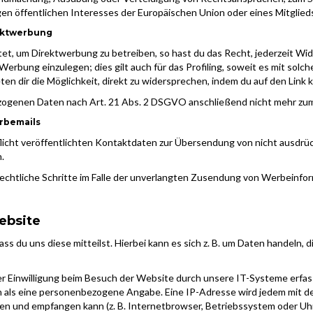
gen öffentlichen Interesses der Europäischen Union oder eines Mitglied
rektwerbung
, um Direktwerbung zu betreiben, so hast du das Recht, jederzeit Wid
bung einzulegen; dies gilt auch für das Profiling, soweit es mit solch
dir die Möglichkeit, direkt zu widersprechen, indem du auf den Link kl
zogenen Daten nach Art. 21 Abs. 2 DSGVO anschließend nicht mehr z
rbemails
icht veröffentlichten Kontaktdaten zur Übersendung von nicht ausdrü
.
 rechtliche Schritte im Falle der unverlangten Zusendung von Werbeinfo
ebsite
du uns diese mitteilst. Hierbei kann es sich z. B. um Daten handeln, di
Einwilligung beim Besuch der Website durch unsere IT-Systeme erfasst
ich als eine personenbezogene Angabe. Eine IP-Adresse wird jedem mit
n und empfangen kann (z. B. Internetbrowser, Betriebssystem oder Uhrz