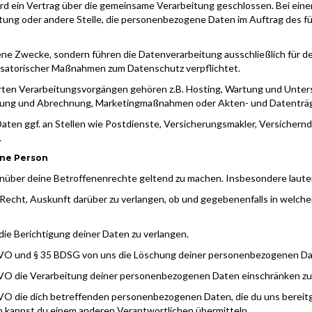
ird ein Vertrag über die gemeinsame Verarbeitung geschlossen. Bei eine
chtung oder andere Stelle, die personenbezogene Daten im Auftrag des 
ene Zwecke, sondern führen die Datenverarbeitung ausschließlich für den
isatorischer Maßnahmen zum Datenschutz verpflichtet.
hrten Verarbeitungsvorgängen gehören z.B. Hosting, Wartung und Unte
tung und Abrechnung, Marketingmaßnahmen oder Akten- und Datenträg
ten ggf. an Stellen wie Postdienste, Versicherungsmakler, Versichern
.
ene Person
nüber deine Betroffenenrechte geltend zu machen. Insbesondere lauten
echt, Auskunft darüber zu verlangen, ob und gegebenenfalls in welc
ie Berichtigung deiner Daten zu verlangen.
VO und § 35 BDSG von uns die Löschung deiner personenbezogenen Dat
VO die Verarbeitung deiner personenbezogenen Daten einschränken zu 
 die dich betreffenden personenbezogenen Daten, die du uns bereitges
n kannst du einem anderen Verantwortlichen übermitteln.