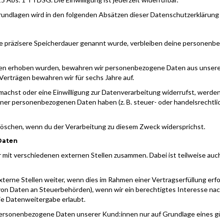
sgrundlagen wird in den folgenden Absätzen dieser Datenschutzerklärung 
e präzisere Speicherdauer genannt wurde, verbleiben deine personenbez
ten erhoben wurden, bewahren wir personenbezogene Daten aus unseren
rträgen bewahren wir für sechs Jahre auf.
chst oder eine Einwilligung zur Datenverarbeitung widerrufst, werden 
einer personenbezogenen Daten haben (z. B. steuer- oder handelsrechtli
öschen, wenn du der Verarbeitung zu diesem Zweck widersprichst.
Daten
ir mit verschiedenen externen Stellen zusammen. Dabei ist teilweise a
ne Stellen weiter, wenn dies im Rahmen einer Vertragserfüllung erforde
e von Daten an Steuerbehörden), wenn wir ein berechtigtes Interesse nac
ie Datenweitergabe erlaubt.
personenbezogene Daten unserer Kund:innen nur auf Grundlage eines gü