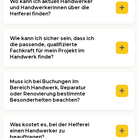
Wo kann ich aktuell Handwerker
und Handwerkerinnen über die
Helferei finden?
Wie kann ich sicher sein, dass ich
Bucht einfach online
die passende, qualifizierte
Fachkraft für mein Projekt im
+49 162 542
Handwerk finde?
0666
Newsletter
Muss ich bei Buchungen im
Bereich Handwerk, Reparatur
oder Renovierung bestimmte
Besonderheiten beachten?
Nachgewiesene Kenntnisse & Qualifikationen
Was kostet es, bei der Helferei
einen Handwerker zu
beauftragen?