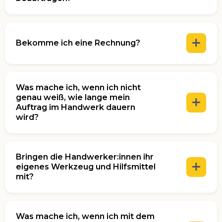
Nutzungsbedingungen
Zeitliche und örtliche Verfügbarkeit
Bekomme ich eine Rechnung?
Kosten und deren Vorhersehbarkeit:
Was mache ich, wenn ich nicht
genau weiß, wie lange mein
Auftrag im Handwerk dauern
wird?
in deinem Profil
auf unserer Homepage über den Services
Gewerbe-Page
Bringen die Handwerker:innen ihr
eigenes Werkzeug und Hilfsmittel
mit?
24 Stunden Zeit, um die
Was mache ich, wenn ich mit dem