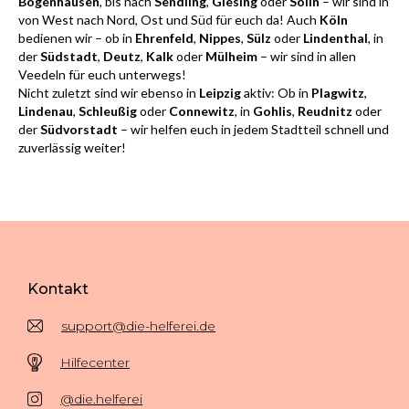
Bogenhausen
, bis nach
Sendling
,
Giesing
oder
Solln
– wir sind in
von West nach Nord, Ost und Süd für euch da! Auch
Köln
bedienen wir – ob in
Ehrenfeld
,
Nippes
,
Sülz
oder
Lindenthal
, in
der
Südstadt
,
Deutz
,
Kalk
oder
Mülheim
– wir sind in allen
Veedeln für euch unterwegs!
Nicht zuletzt sind wir ebenso in
Leipzig
aktiv: Ob in
Plagwitz
,
Lindenau
,
Schleußig
oder
Connewitz
, in
Gohlis
,
Reudnitz
oder
der
Südvorstadt
– wir helfen euch in jedem Stadtteil schnell und
zuverlässig weiter!
Kontakt
support@die-helferei.de
Hilfecenter
@die.helferei