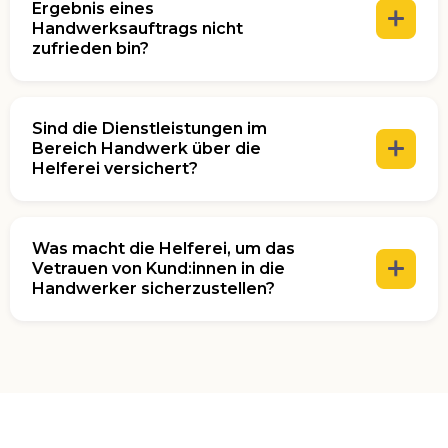
Buchungsdauer
auf die
Ergebnis eines
tatsächliche Auftragsdauer anzupassen
Handwerksauftrags nicht
zufrieden bin?
Sind die Dienstleistungen im
Werkzeuge und Hilfsmittel selber besorgen:
Einigung zwischen euch und den Handwerker:innen:
Bereich Handwerk über die
Helferei versichert?
du bezahlst erst nach Auftragsabschluss und
auf Basis der real erbrachten Stunden.
Ihr bucht zusätzliche Zeit für die Besorgung von
Was macht die Helferei, um das
Materialien und Hilfsmitteln:
Vetrauen von Kund:innen in die
Aufträge, die fachmännisch umgesetzt werden
Handwerker sicherzustellen?
Vermittlung einer fairen Lösung durch die Helferei:
Seite für Handwerksdienste vom Fach
support@die-helferei.de